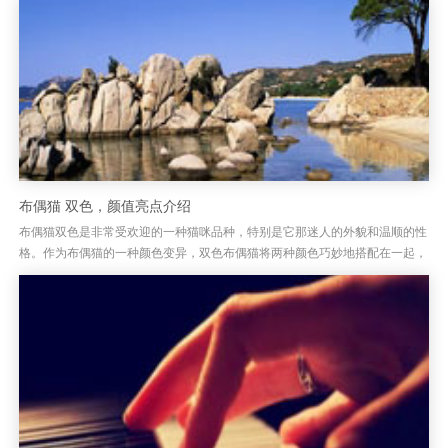
布偶猫 双色，颜值亮点介绍
布偶猫双色是非常受欢迎的一种猫咪品种，特别是它那迷人的外貌和温顺的性
格。作为布偶猫的一种颜色变异，双色布偶猫将两种颜色巧妙地搭配在一起，
呈现出独特的美丽。布偶猫的双色外观通常分为深浅色相间的毛发，常见...