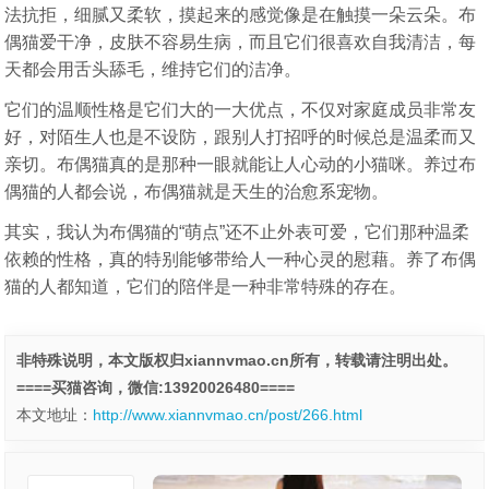
法抗拒，细腻又柔软，摸起来的感觉像是在触摸一朵云朵。布
偶猫爱干净，皮肤不容易生病，而且它们很喜欢自我清洁，每
天都会用舌头舔毛，维持它们的洁净。
它们的温顺性格是它们大的一大优点，不仅对家庭成员非常友
好，对陌生人也是不设防，跟别人打招呼的时候总是温柔而又
亲切。布偶猫真的是那种一眼就能让人心动的小猫咪。养过布
偶猫的人都会说，布偶猫就是天生的治愈系宠物。
其实，我认为布偶猫的“萌点”还不止外表可爱，它们那种温柔
依赖的性格，真的特别能够带给人一种心灵的慰藉。养了布偶
猫的人都知道，它们的陪伴是一种非常特殊的存在。
非特殊说明，本文版权归xiannvmao.cn所有，转载请注明出处。
====买猫咨询，微信:13920026480====
本文地址：
http://www.xiannvmao.cn/post/266.html