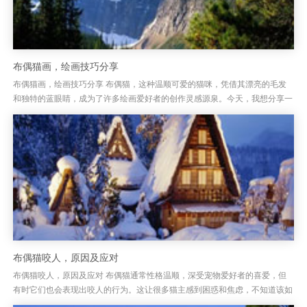
布偶猫画，绘画技巧分享
布偶猫画，绘画技巧分享 布偶猫，这种温顺可爱的猫咪，凭借其漂亮的毛发
和独特的蓝眼睛，成为了许多绘画爱好者的创作灵感源泉。今天，我想分享一
些绘制布偶猫的技巧，帮助大家能够更加生动、真实地呈现出这只猫咪的...
布偶猫咬人，原因及应对
布偶猫咬人，原因及应对 布偶猫通常性格温顺，深受宠物爱好者的喜爱，但
有时它们也会表现出咬人的行为。这让很多猫主感到困惑和焦虑，不知道该如
何处理。布偶猫咬人其实并非出于攻击性，它们的咬人行为常常是由于某...