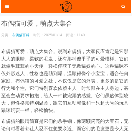
布偶猫可爱，萌点大集合
分类：
布偶猫百科
时间：2025/01/14
阅读：1140
布偶猫可爱，萌点大集合。说到布偶猫，大家反应肯定是它那
大大的眼睛、柔软的毛发，还有那种傻乎乎的可爱模样。它们
就像毛茸茸的小天使，轻松俘获了无数猫奴的心。这种猫咪不
仅外形迷人，性格也是萌到爆，温顺得像个小宝宝，适合任何
家庭。布偶猫的可爱之处，不仅仅是它的外表，更多的是它的
行为和个性。它们特别喜欢依赖主人，时常跟在主人身边，甚
猫咪服装
猫咪玩具
至会主动要求抱抱，给人一种被宠溺的感觉。它们虽然体型较
大，但性格却特别温柔，跟它们互动就像和一只超大号的玩具
猫咪玩耍一样，轻松愉快。
布偶猫的眼睛简直是它们的杀手锏，像两颗闪亮的大宝石，无
论何时看着都让人忍不住想要亲近。而它们的毛发更是令人无
猫咪托运