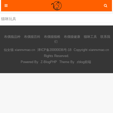
猫咪玩具
布偶猫品种
布偶猫百科
布偶猫猫粮
布偶猫健康
猫咪工具
联系我
们
仙女猫 xiannvmao.cn
津ICP备20000036号-18
Copyright xiannvmao.cn
Rights Reserved.
Powered By
Z-BlogPHP
Theme By
zblog前端
猫咪服装
猫咪玩具
猫咪托运