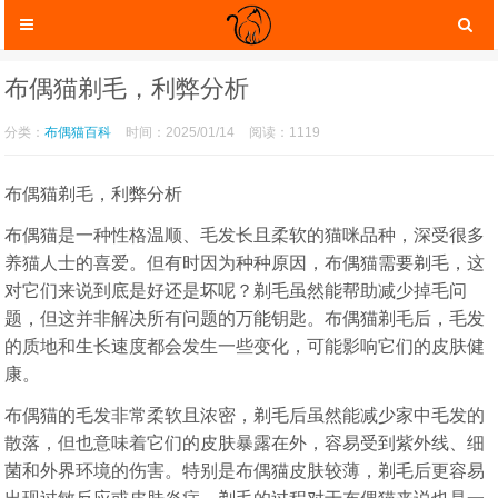
布偶猫剃毛，利弊分析
分类：
布偶猫百科
时间：2025/01/14
阅读：1119
布偶猫剃毛，利弊分析
布偶猫是一种性格温顺、毛发长且柔软的猫咪品种，深受很多
养猫人士的喜爱。但有时因为种种原因，布偶猫需要剃毛，这
对它们来说到底是好还是坏呢？剃毛虽然能帮助减少掉毛问
题，但这并非解决所有问题的万能钥匙。布偶猫剃毛后，毛发
的质地和生长速度都会发生一些变化，可能影响它们的皮肤健
猫咪服装
猫咪玩具
康。
布偶猫的毛发非常柔软且浓密，剃毛后虽然能减少家中毛发的
散落，但也意味着它们的皮肤暴露在外，容易受到紫外线、细
菌和外界环境的伤害。特别是布偶猫皮肤较薄，剃毛后更容易
猫咪托运