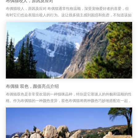
布偶猫咬人，原因及应对
布偶猫咬人，原因及应对 布偶猫通常性格温顺，深受宠物爱好者的喜爱，但
有时它们也会表现出咬人的行为。这让很多猫主感到困惑和焦虑，不知道该如
何处理。布偶猫咬人其实并非出于攻击性，它们的咬人行为常常是由于某...
布偶猫 双色，颜值亮点介绍
布偶猫双色是非常受欢迎的一种猫咪品种，特别是它那迷人的外貌和温顺的性
格。作为布偶猫的一种颜色变异，双色布偶猫将两种颜色巧妙地搭配在一起，
呈现出独特的美丽。布偶猫的双色外观通常分为深浅色相间的毛发，常见...