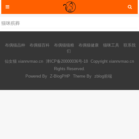
猫咪殡葬
布偶猫品种
布偶猫百科
布偶猫猫粮
布偶猫健康
猫咪工具
联系我
们
仙女猫 xiannvmao.cn
津ICP备20000036号-18
Copyright xiannvmao.cn
Rights Reserved.
Powered By
Z-BlogPHP
Theme By
zblog前端
猫咪服装
猫咪玩具
猫咪托运