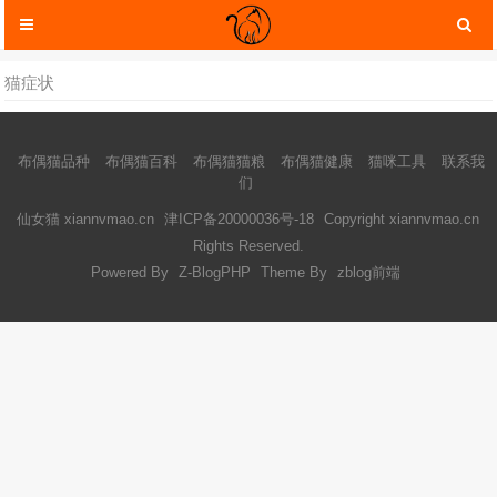
猫症状
布偶猫品种
布偶猫百科
布偶猫猫粮
布偶猫健康
猫咪工具
联系我
们
仙女猫 xiannvmao.cn
津ICP备20000036号-18
Copyright xiannvmao.cn
Rights Reserved.
Powered By
Z-BlogPHP
Theme By
zblog前端
猫咪服装
猫咪玩具
猫咪托运