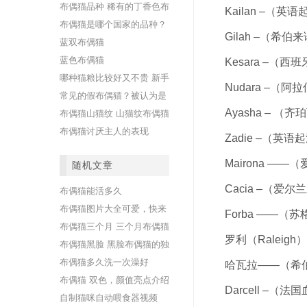
布偶猫品种 稀有的丁香色布
Kailan –（
偶猫介绍
布偶猫是哪个国家的品种？
Gilah –（希
揭秘布偶猫祖先
蓝双布偶猫
蓝色布偶猫
Kesara –（
哪种猫粮比较好又不贵 新手
Nudara –（
怎样为你的孩子选择爱吃的
常见的假布偶猫？被认为是
食物
布偶猫的其他猫品种
Ayasha – 
布偶猫山猫纹 山猫纹布偶猫
的独特外观
布偶猫讨厌主人的表现
Zadie –（英
Mairona —
随机文章
Cacia –（爱
布偶猫能活多久
布偶猫图片大全可爱，快来
Forba ——（
欣赏
布偶猫三个月 三个月布偶猫
罗利（Ralei
的成长变化
布偶猫黑脸 黑脸布偶猫的独
特外观
布偶猫多久洗一次澡好
哈瓦拉——（希
布偶猫 双色，颜值亮点介绍
Darcell –（
自制猫咪自动喂食器视频