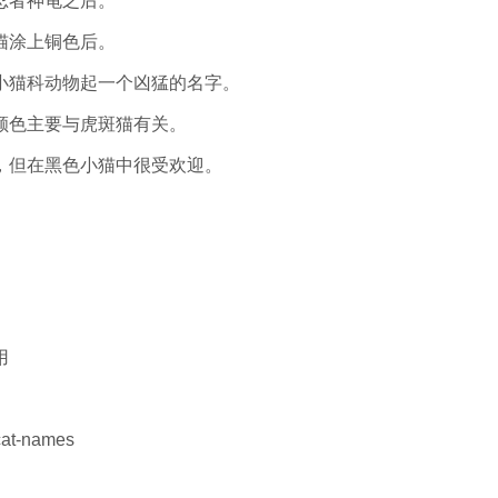
忍者神龟之后。
猫涂上铜色后。
小猫科动物起一个凶猛的名字。
颜色主要与虎斑猫有关。
，但在黑色小猫中很受欢迎。
用
/cat-names