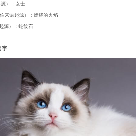
英语起源）：女士
 –（希伯来语起源）：燃烧的火焰
（法国起源）：蛇纹石
名字