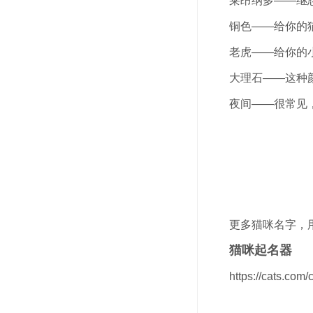
莱昂纳多——继
铜色——给你的
老虎——给你的
大理石——这种
夜间——很常见
更多猫咪名字，
猫咪起名器
https://cats.com