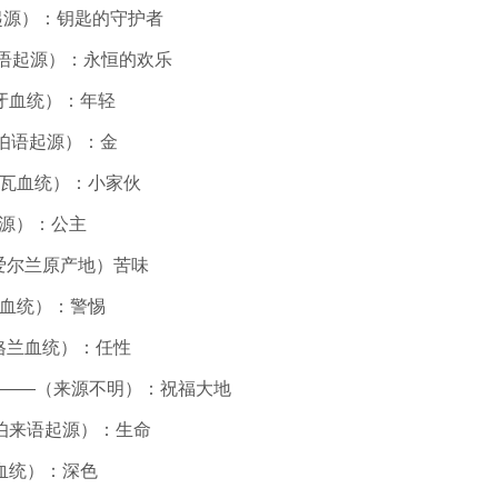
英语起源）：钥匙的守护者
伯来语起源）：永恒的欢乐
西班牙血统）：年轻
阿拉伯语起源）：金
（齐珀瓦血统）：小家伙
语起源）：公主
—（爱尔兰原产地）苦味
尔兰血统）：警惕
苏格兰血统）：任性
gh）——（来源不明）：祝福大地
伯来语起源）：生命
法国血统）：深色