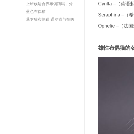
Cyrilla –（
上班族适合养布偶猫吗，分
析一下
蓝色布偶猫
Seraphina
暹罗猫布偶猫 暹罗猫与布偶
Ophelie –
猫的杂交后代
雄性布偶猫的