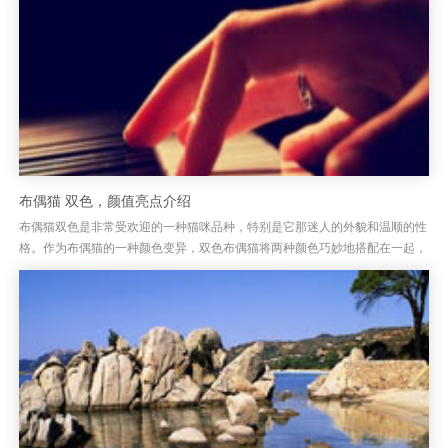
布偶猫 双色，颜值亮点介绍
布偶猫双色是非常受欢迎的一种猫咪品种，特别是它那迷人的外貌和温顺的性
格。作为布偶猫的一种颜色变异，双色布偶猫将两种颜色巧妙地搭配在一起，
呈现出独特的美丽。布偶猫的双色外观通常分为深浅色相间的毛发，常见...