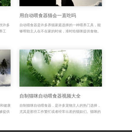
用自动喂食器猫会一直吃吗
扰许多
自动喂食器是许多养猫家庭选择的一种喂养工具，能
养工
够帮助主人在不在家的时候，准时给猫咪提供食物。
喂食，
但有很多猫咪主人会担心，自动喂食器会不会让猫咪
否会导
吃得过多，甚至出现猫咪一直吃的情况？其实，自动
喂食器的设计初衷...
自制猫咪自动喂食器视频大全
律和健康
自制猫咪自动喂食器，是许多宠物主人的热门选择，
够提供
尤其是那些工作繁忙或者经常出差的猫奴们。猫咪的
让我们
饮食管理不仅关系到它们的健康，还是主人关爱的小
动喂食
细节之一。自制自动喂食器可以根据猫咪的需求定时
定量喂食，避免了...