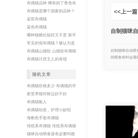
布偶猫品种 稀有的丁香色布
偶猫介绍
布偶猫是哪个国家的品种？
<<上一篇
揭秘布偶猫祖先
蓝双布偶猫
蓝色布偶猫
自制猫咪
哪种猫粮比较好又不贵 新手
怎样为你的孩子选择爱吃的
常见的假布偶猫？被认为是
食物
布偶猫的其他猫品种
自制猫咪自动喂
布偶猫山猫纹 山猫纹布偶猫
间喂食有时会遇
的独特外观
布偶猫讨厌主人的表现
或...
随机文章
布偶猫价格多少 布偶猫的市
场价格范围
家里养猫对财运好不好
布偶猫黏人
布偶猫幼崽，护理小妙招
海豹色手套布​​偶猫
传统系布偶猫 传统系布偶猫
的特点
猫咪自动喂食器有必要吗视