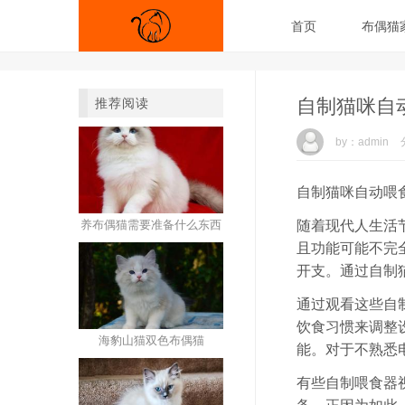
首页
布偶猫
自制猫咪自
推荐阅读
by：admin
自制猫咪自动喂
养布偶猫需要准备什么东西
随着现代人生活
且功能可能不完
开支。通过自制
通过观看这些自
饮食习惯来调整
海豹山猫双色布偶猫
能。对于不熟悉
有些自制喂食器