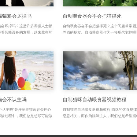
猫猫粮会坏掉吗
自动喂食器会不会把猫撑死
粮会坏掉吗？这是许多养猫人士都
自动喂食器会不会把猫撑死？这个问题常常困
随着智能设备的发展，越来越多的
养猫的朋友。自动喂食器作为一项现代宠物喂
喂食器来照顾自家猫咪，方便又省
具，方便了很多忙碌的猫主，不需要每天定时
，自动喂食器在喂猫猫粮时，会不
猫咪也能定时进食。但是，关于自动喂食器是
致猫咪暴食甚至撑死...
猫会不认主吗
自制猫咪自动喂食器视频教程
不认主吗”是许多养猫家庭会担心
自制猫咪自动喂食器视频教程 猫咪的饮食规
养猫过程中，我们总是想尽可能做
息息相关，而作为猫咪主人，我们总是希望能
照料，但又害怕自动喂食器会影响
好的喂食方式。但有时候，忙碌的工作和生活
和亲近感。自动喂食器的出现，解
无法按时为猫咪喂食，这时，一款自制猫咪自
器显得尤为重要...