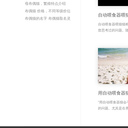
频
母布偶猫，繁殖特点介绍
布偶猫 价格，不同等级价位
自动喂食器喂
布偶猫的名字 布偶猫取名灵
自动喂食器喂猫猫
感分享
曾思考过的问题。
家庭开始使用自动
时。但有些人担心
会让猫粮变坏？这...
用自动喂食器
“用自动喂食器猫会
的问题。尤其是在
到为猫咪提供好的
猫咪对我们的依赖
决了上班族和忙...