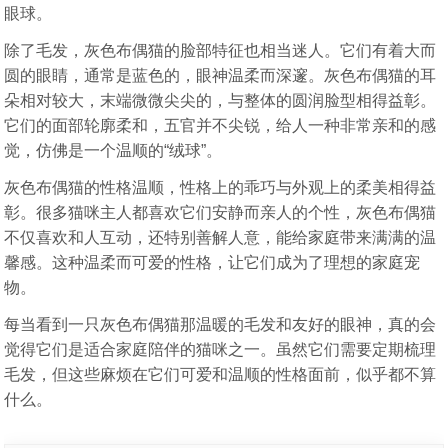
眼球。
除了毛发，灰色布偶猫的脸部特征也相当迷人。它们有着大而
圆的眼睛，通常是蓝色的，眼神温柔而深邃。灰色布偶猫的耳
朵相对较大，末端微微尖尖的，与整体的圆润脸型相得益彰。
它们的面部轮廓柔和，五官并不尖锐，给人一种非常亲和的感
觉，仿佛是一个温顺的“绒球”。
灰色布偶猫的性格温顺，性格上的乖巧与外观上的柔美相得益
彰。很多猫咪主人都喜欢它们安静而亲人的个性，灰色布偶猫
不仅喜欢和人互动，还特别善解人意，能给家庭带来满满的温
馨感。这种温柔而可爱的性格，让它们成为了理想的家庭宠
物。
每当看到一只灰色布偶猫那温暖的毛发和友好的眼神，真的会
觉得它们是适合家庭陪伴的猫咪之一。虽然它们需要定期梳理
毛发，但这些麻烦在它们可爱和温顺的性格面前，似乎都不算
什么。