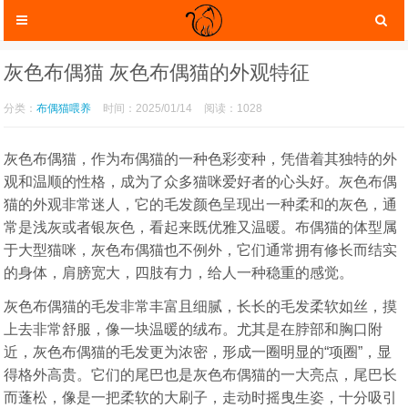
灰色布偶猫 灰色布偶猫的外观特征
分类：
布偶猫喂养
时间：2025/01/14
阅读：1028
灰色布偶猫，作为布偶猫的一种色彩变种，凭借着其独特的外
观和温顺的性格，成为了众多猫咪爱好者的心头好。灰色布偶
猫的外观非常迷人，它的毛发颜色呈现出一种柔和的灰色，通
常是浅灰或者银灰色，看起来既优雅又温暖。布偶猫的体型属
于大型猫咪，灰色布偶猫也不例外，它们通常拥有修长而结实
的身体，肩膀宽大，四肢有力，给人一种稳重的感觉。
猫咪服装
猫咪玩具
灰色布偶猫的毛发非常丰富且细腻，长长的毛发柔软如丝，摸
上去非常舒服，像一块温暖的绒布。尤其是在脖部和胸口附
近，灰色布偶猫的毛发更为浓密，形成一圈明显的“项圈”，显
得格外高贵。它们的尾巴也是灰色布偶猫的一大亮点，尾巴长
而蓬松，像是一把柔软的大刷子，走动时摇曳生姿，十分吸引
猫咪托运